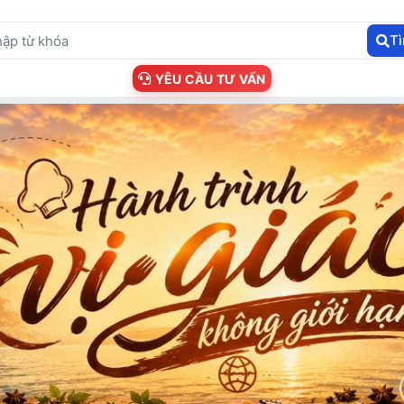
T
YÊU CẦU TƯ VẤN