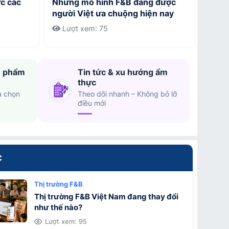
c các
Những mô hình F&B đang được
người Việt ưa chuộng hiện nay
Lượt xem: 75
n phẩm
Tin tức & xu hướng ẩm
thực
a chọn
Theo dõi nhanh – Không bỏ lỡ
điều mới
C
Thị trường F&B
Thị trường F&B Việt Nam đang thay đổi
như thế nào?
Lượt xem: 95