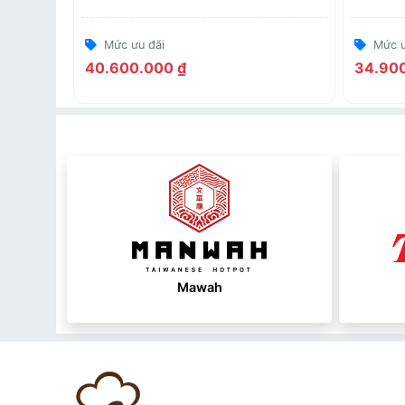
bạn
VPBank
Mức ưu đãi
Mức ư
40.600.000 ₫
34.900
Mawah