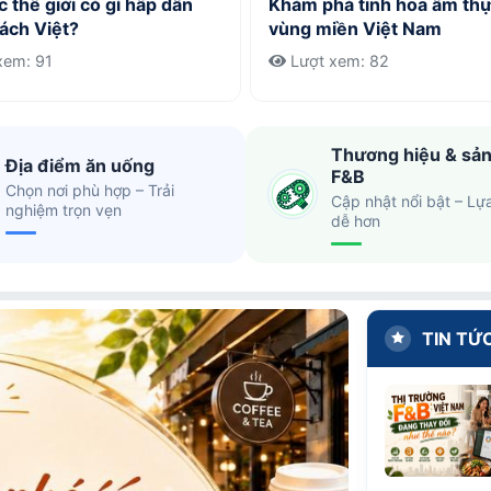
 thế giới có gì hấp dẫn
Khám phá tinh hoa ẩm thự
ách Việt?
vùng miền Việt Nam
xem: 91
Lượt xem: 82
Thương hiệu & sả
Địa điểm ăn uống
F&B
Chọn nơi phù hợp – Trải
Cập nhật nổi bật – Lự
nghiệm trọn vẹn
dễ hơn
TIN TỨ