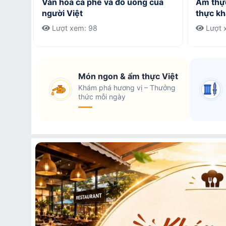
Văn hóa cà phê và đồ uống của
Ẩm thực
người Việt
thực kh
Lượt xem: 98
Lượt 
Món ngon & ẩm thực Việt
Khám phá hương vị – Thưởng
thức mỗi ngày