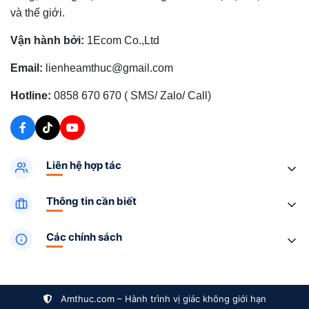
và thế giới.
Vận hành bởi:
1Ecom Co.,Ltd
Email:
lienheamthuc@gmail.com
Hotline:
0858 670 670 ( SMS/ Zalo/ Call)
Liên hệ hợp tác
Thông tin cần biết
Các chính sách
Amthuc.com – Hành trình vị giác không giới hạn