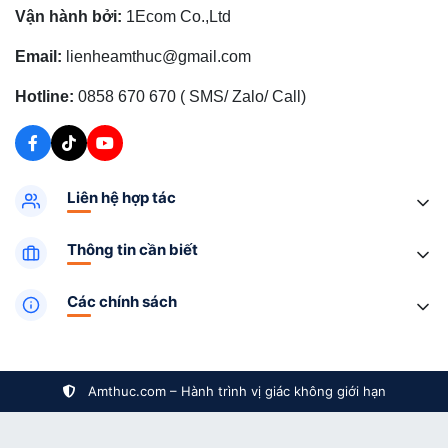
Vận hành bởi:
1Ecom Co.,Ltd
Email:
lienheamthuc@gmail.com
Hotline:
0858 670 670 ( SMS/ Zalo/ Call)
Liên hệ hợp tác
Thông tin cần biết
Các chính sách
Amthuc.com – Hành trình vị giác không giới hạn