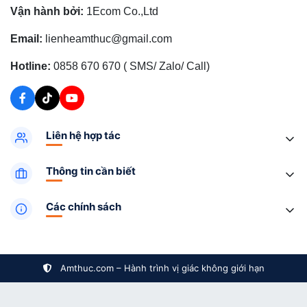
Vận hành bởi:
1Ecom Co.,Ltd
Email:
lienheamthuc@gmail.com
Hotline:
0858 670 670 ( SMS/ Zalo/ Call)
Liên hệ hợp tác
Thông tin cần biết
Các chính sách
Amthuc.com – Hành trình vị giác không giới hạn