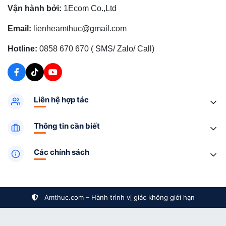
Vận hành bởi:
1Ecom Co.,Ltd
Email:
lienheamthuc@gmail.com
Hotline:
0858 670 670 ( SMS/ Zalo/ Call)
Liên hệ hợp tác
Thông tin cần biết
Các chính sách
Amthuc.com – Hành trình vị giác không giới hạn