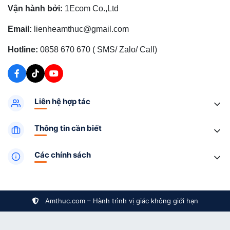
Vận hành bởi:
1Ecom Co.,Ltd
Email:
lienheamthuc@gmail.com
Hotline:
0858 670 670 ( SMS/ Zalo/ Call)
Liên hệ hợp tác
Thông tin cần biết
Các chính sách
Amthuc.com – Hành trình vị giác không giới hạn