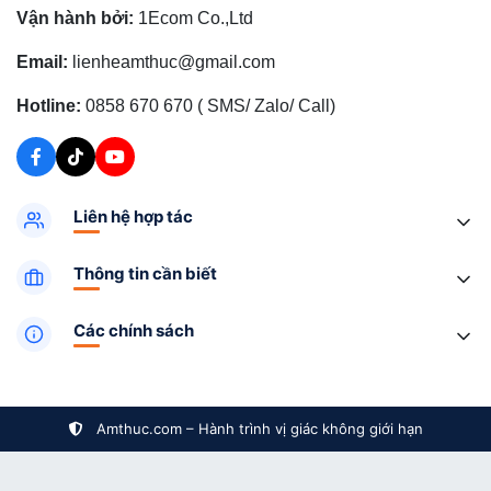
Vận hành bởi:
1Ecom Co.,Ltd
Email:
lienheamthuc@gmail.com
Hotline:
0858 670 670 ( SMS/ Zalo/ Call)
Liên hệ hợp tác
Thông tin cần biết
Các chính sách
Amthuc.com – Hành trình vị giác không giới hạn